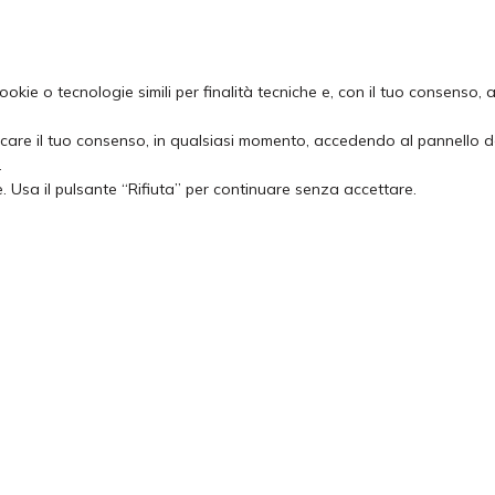
Ponte di V
ookie o tecnologie simili per finalità tecniche e, con il tuo consenso,
ocare il tuo consenso, in qualsiasi momento, accedendo al pannello de
via Crestena
.
37020 Sant’Anna
. Usa il pulsante “Rifiuta” per continuare senza accettare.
Vai a Google Ma
P.I.
IT-0283249
M.
pontediveiap
T.
+39 045 754 