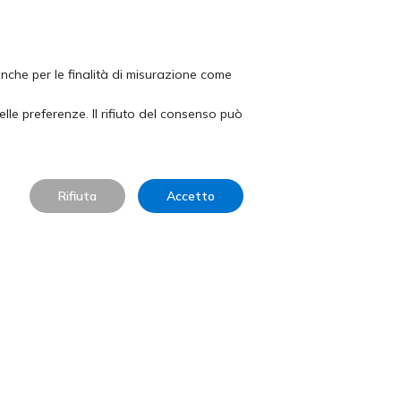
eia Pietre Sas
 anche per le finalità di misurazione come
lle preferenze. Il rifiuto del consenso può
 di Alfaedo (VR)
ps »
Rifiuta
Accetto
0235
ietre@gmail.com
5145