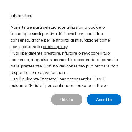
La cornice di uno specchio
Informativa
La Pietra Naturale è un ponte tra l’acqua della
Noi e terze parti selezionate utilizziamo cookie o
piscina e il contesto nel quale si inserisce questo
tecnologie simili per finalità tecniche e, con il tuo
specchio, creando un dialogo materico
consenso, anche per le finalità di misurazione come
armonico.
specificato nella
cookie policy
.
Puoi liberamente prestare, rifiutare o revocare il tuo
consenso, in qualsiasi momento, accedendo al pannello
delle preferenze. Il rifiuto del consenso può rendere non
disponibili le relative funzioni.
Usa il pulsante “Accetta” per acconsentire. Usa il
pulsante “Rifiuta” per continuare senza accettare.
Rifiuta
Accetto